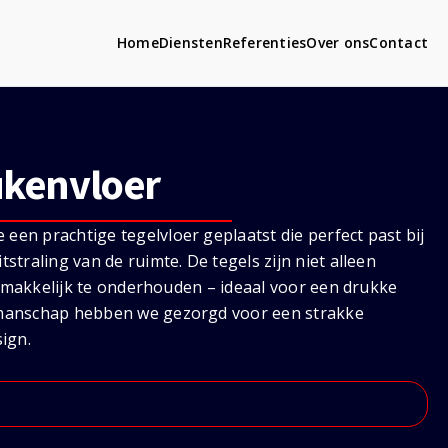
Home
Diensten
Referenties
Over ons
Contact
ukenvloer
en prachtige tegelvloer geplaatst die perfect past bij
straling van de ruimte. De tegels zijn niet alleen
en makkelijk te onderhouden – ideaal voor een drukke
kmanschap hebben we gezorgd voor een strakke
sign.